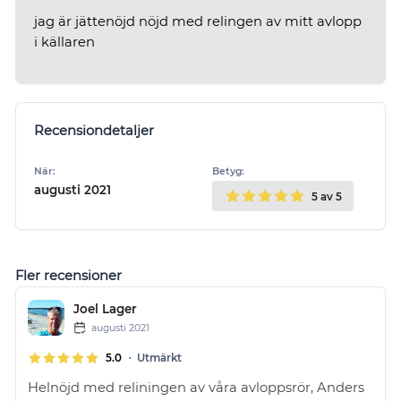
jag är jättenöjd nöjd med relingen av mitt avlopp
i källaren
Recensiondetaljer
När:
Betyg:
augusti 2021
5
av 5
Fler recensioner
Joel Lager
augusti 2021
•
5.0
Utmärkt
Helnöjd med reliningen av våra avloppsrör, Anders