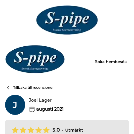
Boka hembesök
Tillbaka till recensioner
Joel Lager
J
augusti 2021
5.0
•
Utmärkt